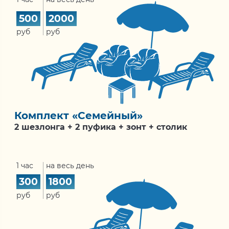
500
2000
руб
руб
Комплект «Семейный»
2 шезлонга + 2 пуфика + зонт + столик
1 час
на весь день
300
1800
руб
руб