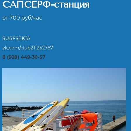
САПСЁРФ-станция
от
700
руб/час
SURFSEKTA
vk.com/club211252767
8 (928) 449-30-57